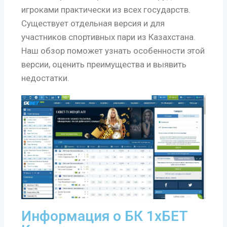
игроками практически из всех государств.
Существует отдельная версия и для
участников спортивных пари из Казахстана.
Наш обзор поможет узнать особенности этой
версии, оценить преимущества и выявить
недостатки.
Информация о БК 1хБЕТ