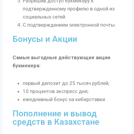
Разрешив доступ букмекеру к
подтвержденному профилю в одной из
социальных сетей.
С подтверждением электронной почты.
Бонусы и Акции
Самые выгодные действующие акции
букмекера:
первый депозит до 25 тысяч рублей;
10 процентов экспресс дня;
ежедневный бонус на киберставки.
Пополнение и вывод
средств в Казахстане