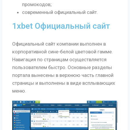
промокодов;
современный официальный сайт.
1xbet Официальный сайт
Официальный сайт компании выполнен в
корпоративной сине-белой цветовой гамме.
Навигация по страницам осуществляется
пользователем быстро. Основные разделы
портала вынесены в верхнюю часть главной
страницы и выполнены в виде всплывающих
меню.