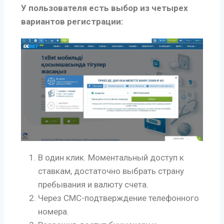
У пользователя есть выбор из четырех
вариантов регистрации:
В один клик. Моментальный доступ к
ставкам, достаточно выбрать страну
пребывания и валюту счета.
Через СМС-подтверждение телефонного
номера.